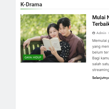
K-Drama
Mulai 
Terbai
Admin
Memulai 
yang men
belum ter
GAYA HIDUP
Bagi kamu
salah sat
streaming
Selanjutny