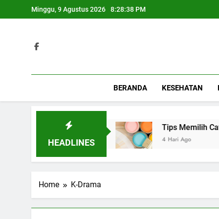
Skip
Minggu, 9 Agustus 2026
8:28:38 PM
to
content
BERANDA
KESEHATAN
k Berbagai Acara Spesial
Tips Memilih Cat R
4 Hari Ago
HEADLINES
Home
K-Drama