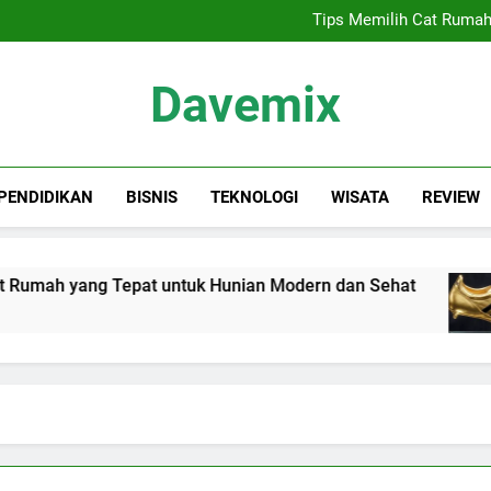
Sewa Proyektor Jakarta, 
Tips Memilih Cat Rumah
Siapa Kandidat
Keindahan Labuan 
Sewa Proyektor Jakarta, 
Davemix
Tips Memilih Cat Rumah
Siapa Kandidat
Keindahan Labuan 
Rangkuman Dave
PENDIDIKAN
BISNIS
TEKNOLOGI
WISATA
REVIEW
umah yang Tepat untuk Hunian Modern dan Sehat