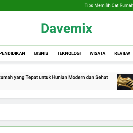
Sewa Proyektor Jakarta, 
Tips Memilih Cat Rumah
Siapa Kandidat
Keindahan Labuan 
Sewa Proyektor Jakarta, 
Davemix
Tips Memilih Cat Rumah
Siapa Kandidat
Keindahan Labuan 
Rangkuman Dave
PENDIDIKAN
BISNIS
TEKNOLOGI
WISATA
REVIEW
ah yang Tepat untuk Hunian Modern dan Sehat