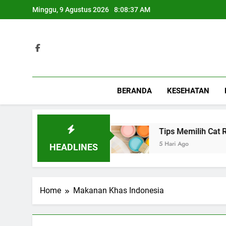
Skip
Minggu, 9 Agustus 2026
8:08:37 AM
to
content
BERANDA
KESEHATAN
Berbagai Acara Spesial
Tips Memilih Cat Rum
5 Hari Ago
HEADLINES
Home
Makanan Khas Indonesia