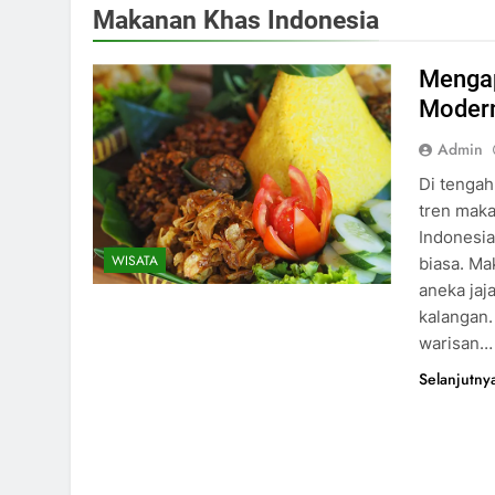
Makanan Khas Indonesia
Mengap
Moder
Admin
Di tengah
tren maka
Indonesia
WISATA
biasa. Ma
aneka jaj
kalangan.
warisan…
Selanjutny