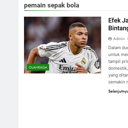
pemain sepak bola
Efek J
Bintan
Admin
Dalam dun
untuk men
tampil pr
OLAHRAGA
domestik,
yang dita
semakin 
Selanjutny