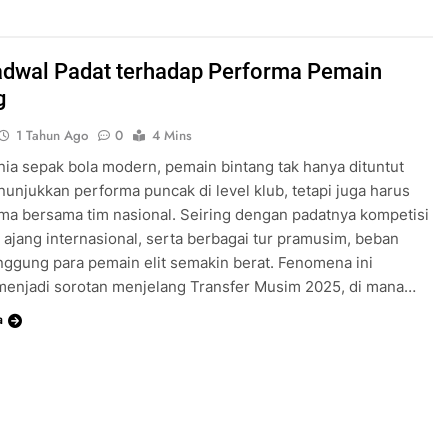
adwal Padat terhadap Performa Pemain
g
1 Tahun Ago
0
4 Mins
ia sepak bola modern, pemain bintang tak hanya dituntut
unjukkan performa puncak di level klub, tetapi juga harus
ima bersama tim nasional. Seiring dengan padatnya kompetisi
 ajang internasional, serta berbagai tur pramusim, beban
nggung para pemain elit semakin berat. Fenomena ini
menjadi sorotan menjelang Transfer Musim 2025, di mana…
a