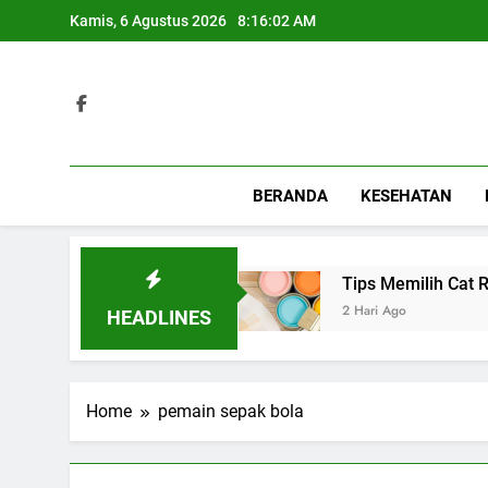
Skip
Kamis, 6 Agustus 2026
8:16:02 AM
to
content
BERANDA
KESEHATAN
 Berbagai Acara Spesial
Tips Memilih Cat Rum
2 Hari Ago
HEADLINES
Home
pemain sepak bola