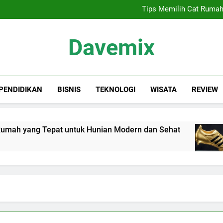
Sewa Proyektor Jakarta, 
Tips Memilih Cat Rumah
Siapa Kandidat
Keindahan Labuan 
Sewa Proyektor Jakarta, 
Davemix
Tips Memilih Cat Rumah
Siapa Kandidat
Keindahan Labuan 
Rangkuman Dave
PENDIDIKAN
BISNIS
TEKNOLOGI
WISATA
REVIEW
ah yang Tepat untuk Hunian Modern dan Sehat