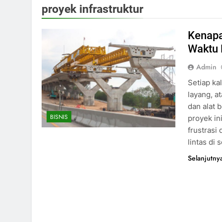
proyek infrastruktur
Kenapa
Waktu 
Admin
Setiap ka
layang, a
dan alat 
BISNIS
proyek in
frustrasi
lintas di
Selanjutny