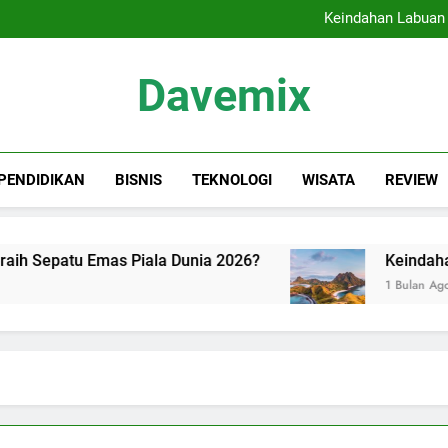
Siapa Kandidat
Keindahan Labuan 
Sewa Proyektor Jakarta, 
Tips Memilih Cat Rumah
Siapa Kandidat
Davemix
Keindahan Labuan 
Rangkuman Dave
PENDIDIKAN
BISNIS
TEKNOLOGI
WISATA
REVIEW
 Sepatu Emas Piala Dunia 2026?
Keindahan La
1 Bulan Ago