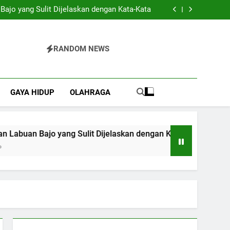
 Kuat Peraih Sepatu Emas Piala Dunia 2026?
Bajo yang Sulit Dijelaskan dengan Kata-Kata
Pilihan Praktis untuk Berbagai Acara Spesial
 yang Tepat untuk Hunian Modern dan Sehat
 Kuat Peraih Sepatu Emas Piala Dunia 2026?
Bajo yang Sulit Dijelaskan dengan Kata-Kata
RANDOM NEWS
GAYA HIDUP
OLAHRAGA
buan Bajo yang Sulit Dijelaskan dengan Kata-Kata