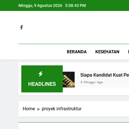
Skip
Minggu, 9 Agustus 2026
5:08:43 PM
to
content
BERANDA
KESEHATAN
Modern dan Sehat
Siapa Kandidat Kuat Peraih
4 Minggu Ago
HEADLINES
Home
proyek infrastruktur