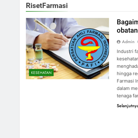
RisetFarmasi
Bagai
obatan
Admin
Industri 
kesehata
menghadap
KESEHATAN
hingga re
Farmasi I
dalam me
tenaga fa
Selanjutny