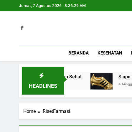
Skip
Jumat, 7 Agustus 2026
8:36:29 AM
to
content
BERANDA
KESEHATAN
at untuk Hunian Modern dan Sehat
Siapa Kan
4 Minggu Ag
HEADLINES
Home
RisetFarmasi