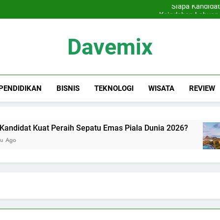
Siapa Kandidat
Keindahan Labuan 
Sewa Proyektor Jakarta, 
Tips Memilih Cat Rumah
Siapa Kandidat
Davemix
Keindahan Labuan 
Rangkuman Dave
PENDIDIKAN
BISNIS
TEKNOLOGI
WISATA
REVIEW
didat Kuat Peraih Sepatu Emas Piala Dunia 2026?
o