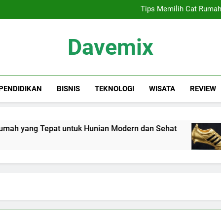
Sewa Proyektor Jakarta, 
Tips Memilih Cat Rumah
Siapa Kandidat
Keindahan Labuan 
Sewa Proyektor Jakarta, 
Davemix
Tips Memilih Cat Rumah
Siapa Kandidat
Keindahan Labuan 
Rangkuman Dave
PENDIDIKAN
BISNIS
TEKNOLOGI
WISATA
REVIEW
h yang Tepat untuk Hunian Modern dan Sehat