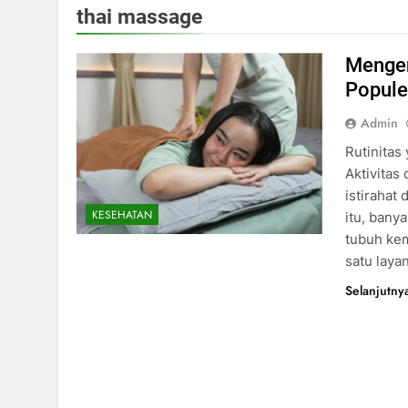
thai massage
Mengen
Popule
Admin
Rutinitas
Aktivitas
istirahat
KESEHATAN
itu, bany
tubuh kem
satu laya
Selanjutny