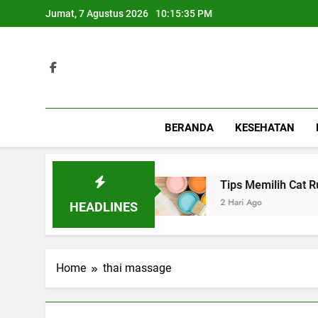
Skip
Jumat, 7 Agustus 2026
10:15:35 PM
to
content
BERANDA
KESEHATAN
erbagai Acara Spesial
Tips Memilih Cat Ruma
2 Hari Ago
HEADLINES
Home
thai massage