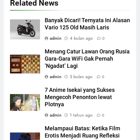
Related News
Banyak Dicari! Ternyata Ini Alasan
Vario 125 Old Masih Laris
admin
4 bulan ago
0
Menang Catur Lawan Orang Rusia
Gara-Gara WiFi Gak Pernah
‘Ngadat’ Lagi
admin
5 bulan ago
0
7 Anime Isekai yang Sukses
Mengecoh Penonton lewat
Plotnya
admin
1 tahun ago
0
Melampaui Batas: Ketika Film
Erotis Menjadi Ruang Refleksi