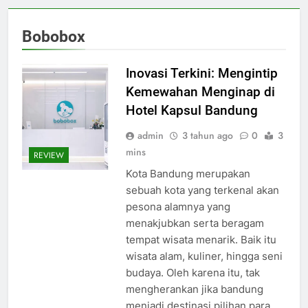
Bobobox
Inovasi Terkini: Mengintip
Kemewahan Menginap di
Hotel Kapsul Bandung
admin
3 tahun ago
0
3
mins
REVIEW
Kota Bandung merupakan
sebuah kota yang terkenal akan
pesona alamnya yang
menakjubkan serta beragam
tempat wisata menarik. Baik itu
wisata alam, kuliner, hingga seni
budaya. Oleh karena itu, tak
mengherankan jika bandung
menjadi destinasi pilihan para