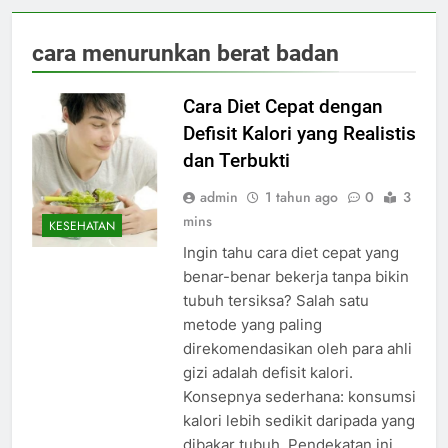
cara menurunkan berat badan
Cara Diet Cepat dengan
Defisit Kalori yang Realistis
dan Terbukti
admin
1 tahun ago
0
3
mins
KESEHATAN
Ingin tahu cara diet cepat yang
benar-benar bekerja tanpa bikin
tubuh tersiksa? Salah satu
metode yang paling
direkomendasikan oleh para ahli
gizi adalah defisit kalori.
Konsepnya sederhana: konsumsi
kalori lebih sedikit daripada yang
dibakar tubuh. Pendekatan ini