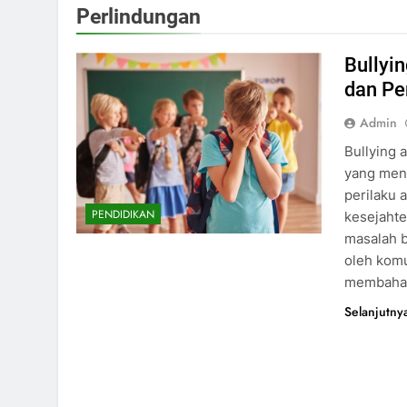
Perlindungan
Bullyi
dan Pe
Admin
Bullying 
yang mend
perilaku a
PENDIDIKAN
kesejahte
masalah b
oleh komu
membahas
Selanjutny