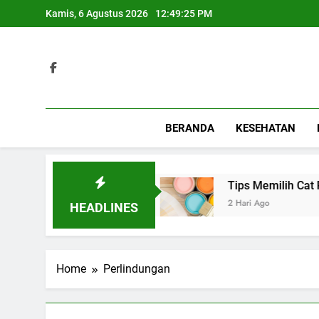
Skip
Kamis, 6 Agustus 2026
12:49:25 PM
to
content
BERANDA
KESEHATAN
 Berbagai Acara Spesial
Tips Memilih Cat Rum
2 Hari Ago
HEADLINES
Home
Perlindungan