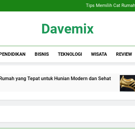
Sewa Proyektor Jakarta, 
Tips Memilih Cat Rumah
Siapa Kandidat
Keindahan Labuan 
Sewa Proyektor Jakarta, 
Davemix
Tips Memilih Cat Rumah
Siapa Kandidat
Keindahan Labuan 
Rangkuman Dave
PENDIDIKAN
BISNIS
TEKNOLOGI
WISATA
REVIEW
ah yang Tepat untuk Hunian Modern dan Sehat