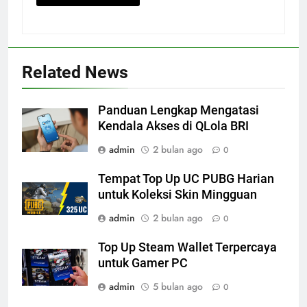
Related News
Panduan Lengkap Mengatasi
Kendala Akses di QLola BRI
admin
2 bulan ago
0
Tempat Top Up UC PUBG Harian
untuk Koleksi Skin Mingguan
admin
2 bulan ago
0
Top Up Steam Wallet Terpercaya
untuk Gamer PC
admin
5 bulan ago
0