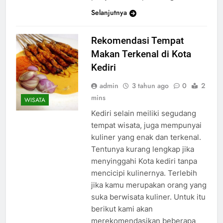
Selanjutnya
Rekomendasi Tempat
Makan Terkenal di Kota
Kediri
admin
3 tahun ago
0
2
mins
WISATA
Kediri selain meiliki segudang
tempat wisata, juga mempunyai
kuliner yang enak dan terkenal.
Tentunya kurang lengkap jika
menyinggahi Kota kediri tanpa
mencicipi kulinernya. Terlebih
jika kamu merupakan orang yang
suka berwisata kuliner. Untuk itu
berikut kami akan
merekomendasikan beberapa