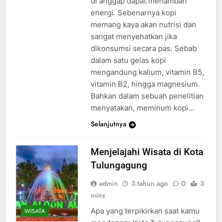
di anggap dapat menambah
energi. Sebenarnya kopi
memang kaya akan nutrisi dan
sangat menyehatkan jika
dikonsumsi secara pas. Sebab
dalam satu gelas kopi
mengandung kalium, vitamin B5,
vitamin B2, hingga magnesium.
Bahkan dalam sebuah penelitian
menyatakan, meminum kopi…
Selanjutnya
Menjelajahi Wisata di Kota
Tulungagung
admin
3 tahun ago
0
3
mins
Apa yang terpikirkan saat kamu
WISATA