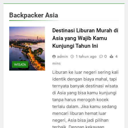
Backpacker Asia
Destinasi Liburan Murah di
Asia yang Wajib Kamu
Kunjungi Tahun Ini
admin
1 tahun ago
0
4
mins
WISATA
Liburan ke luar negeri sering kali
identik dengan biaya mahal, tapi
ternyata banyak destinasi wisata
di Asia yang bisa kamu kunjungi
tanpa harus merogoh kocek
terlalu dalam. Jika kamu sedang
mencari liburan hemat luar
negeri, Asia bisa jadi pilihan
terbaik. Dengan kekayaan