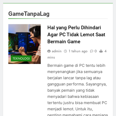
GameTanpaLag
Hal yang Perlu Dihindari
Agar PC Tidak Lemot Saat
Bermain Game
admin
1 tahun ago
0
4
mins
TEKNOLOGI
Bermain game di PC tentu lebih
menyenangkan jika semuanya
berjalan lancar tanpa lag atau
gangguan performa. Sayangnya,
banyak pemain yang tidak
menyadari bahwa kebiasaan
tertentu justru bisa membuat PC
menjadi lemot. Untuk itu,
penting memahami cara menjaga