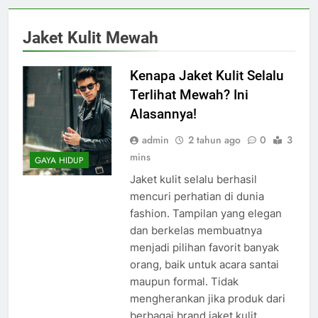
Jaket Kulit Mewah
Kenapa Jaket Kulit Selalu
Terlihat Mewah? Ini
Alasannya!
admin
2 tahun ago
0
3
mins
GAYA HIDUP
Jaket kulit selalu berhasil
mencuri perhatian di dunia
fashion. Tampilan yang elegan
dan berkelas membuatnya
menjadi pilihan favorit banyak
orang, baik untuk acara santai
maupun formal. Tidak
mengherankan jika produk dari
berbagai brand jaket kulit