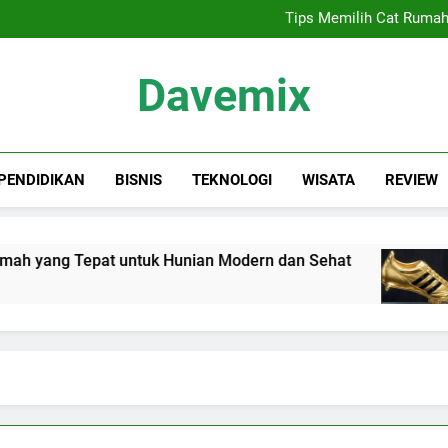
Sewa Proyektor Jakarta, 
Tips Memilih Cat Rumah
Siapa Kandidat
Keindahan Labuan 
Sewa Proyektor Jakarta, 
Davemix
Tips Memilih Cat Rumah
Siapa Kandidat
Keindahan Labuan 
Rangkuman Dave
PENDIDIKAN
BISNIS
TEKNOLOGI
WISATA
REVIEW
 yang Tepat untuk Hunian Modern dan Sehat