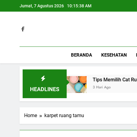
Skip
Jumat, 7 Agustus 2026
10:15:38 AM
to
content
BERANDA
KESEHATAN
rbagai Acara Spesial
Tips Memilih Cat Rumah
3 Hari Ago
HEADLINES
Home
karpet ruang tamu