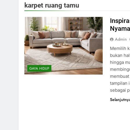
karpet ruang tamu
Inspira
Nyama
Admin
Memilih k
bukan hal
hingga ma
GAYA HIDUP
membingu
membuat 
tampilan 
sebagai p
Selanjutny