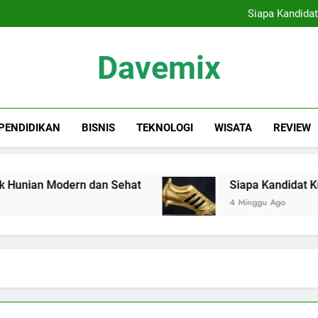
Tips Memilih Cat Rumah
Siapa Kandidat
Keindahan Labuan 
Sewa Proyektor Jakarta, 
Tips Memilih Cat Rumah
Davemix
Siapa Kandidat
Keindahan Labuan 
Rangkuman Dave
PENDIDIKAN
BISNIS
TEKNOLOGI
WISATA
REVIEW
unian Modern dan Sehat
Siapa Kandidat Kuat 
4 Minggu Ago