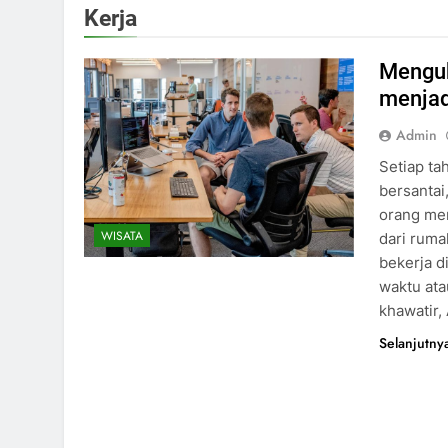
Kerja
Mengub
menja
Admin
Setiap ta
bersantai
orang me
WISATA
dari ruma
bekerja d
waktu ata
khawatir
Selanjutny