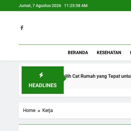
Skip
Jumat, 7 Agustus 2026
11:25:59 AM
to
content
BERANDA
KESEHATAN
Tips Memilih Cat Rumah yang Tepat untuk H
3 Hari Ago
HEADLINES
Home
Kerja