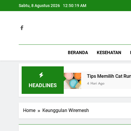
Skip
Sabtu, 8 Agustus 2026
12:50:19 AM
to
content
BERANDA
KESEHATAN
rbagai Acara Spesial
Tips Memilih Cat Rumah
4 Hari Ago
HEADLINES
Home
Keunggulan Wiremesh