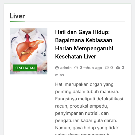
Liver
Hati dan Gaya Hidup:
Bagaimana Kebiasaan
Harian Mempengaruhi
Kesehatan Liver
admin
3 tahun ago
0
3
KESEHATAN
mins
Hati merupakan organ yang
penting dalam tubuh manusia.
Fungsinya meliputi detoksifikasi
racun, produksi empedu,
penyimpanan nutrisi, dan
pengaturan kadar gula darah.
Namun, gaya hidup yang tidak
sehat dapat memengaruhi