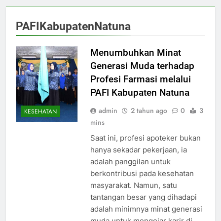
PAFIKabupatenNatuna
Menumbuhkan Minat
Generasi Muda terhadap
Profesi Farmasi melalui
PAFI Kabupaten Natuna
admin
2 tahun ago
0
3
KESEHATAN
mins
Saat ini, profesi apoteker bukan
hanya sekadar pekerjaan, ia
adalah panggilan untuk
berkontribusi pada kesehatan
masyarakat. Namun, satu
tantangan besar yang dihadapi
adalah minimnya minat generasi
muda untuk mengejar karir di