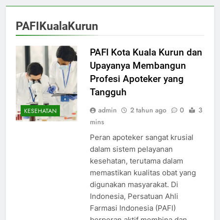
PAFIKualaKurun
PAFI Kota Kuala Kurun dan
Upayanya Membangun
Profesi Apoteker yang
Tangguh
admin
2 tahun ago
0
3
KESEHATAN
mins
Peran apoteker sangat krusial
dalam sistem pelayanan
kesehatan, terutama dalam
memastikan kualitas obat yang
digunakan masyarakat. Di
Indonesia, Persatuan Ahli
Farmasi Indonesia (PAFI)
berperan aktif membina dan