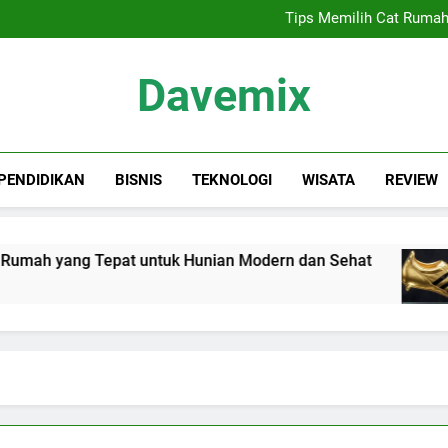
Sewa Proyektor Jakarta, 
Tips Memilih Cat Rumah
Siapa Kandidat
Keindahan Labuan 
Sewa Proyektor Jakarta, 
Davemix
Tips Memilih Cat Rumah
Siapa Kandidat
Keindahan Labuan 
Rangkuman Dave
PENDIDIKAN
BISNIS
TEKNOLOGI
WISATA
REVIEW
mah yang Tepat untuk Hunian Modern dan Sehat