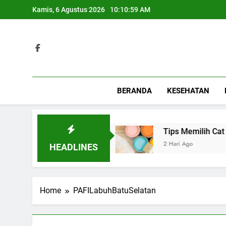
Skip
Kamis, 6 Agustus 2026
10:10:59 AM
to
content
BERANDA
KESEHATAN
 Berbagai Acara Spesial
Tips Memilih Cat Ru
2 Hari Ago
HEADLINES
Home
PAFILabuhBatuSelatan