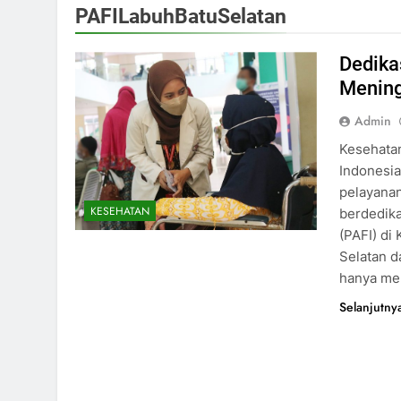
PAFILabuhBatuSelatan
Dedika
Mening
Admin
Kesehatan
Indonesia
pelayanan
KESEHATAN
berdedika
(PAFI) di
Selatan d
hanya m
Selanjutny