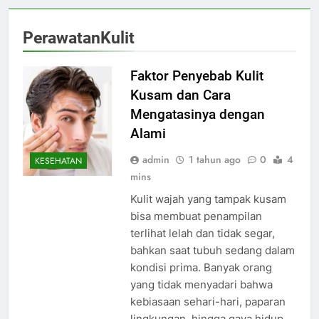
PerawatanKulit
Faktor Penyebab Kulit
Kusam dan Cara
Mengatasinya dengan
Alami
admin
1 tahun ago
0
4
KESEHATAN
mins
Kulit wajah yang tampak kusam
bisa membuat penampilan
terlihat lelah dan tidak segar,
bahkan saat tubuh sedang dalam
kondisi prima. Banyak orang
yang tidak menyadari bahwa
kebiasaan sehari-hari, paparan
lingkungan, hingga gaya hidup