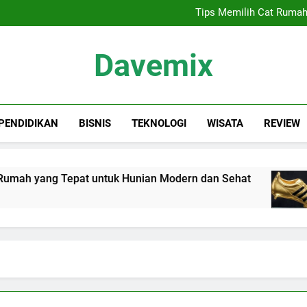
Sewa Proyektor Jakarta, 
Tips Memilih Cat Rumah
Siapa Kandidat
Keindahan Labuan 
Sewa Proyektor Jakarta, 
Davemix
Tips Memilih Cat Rumah
Siapa Kandidat
Keindahan Labuan 
Rangkuman Dave
PENDIDIKAN
BISNIS
TEKNOLOGI
WISATA
REVIEW
ah yang Tepat untuk Hunian Modern dan Sehat