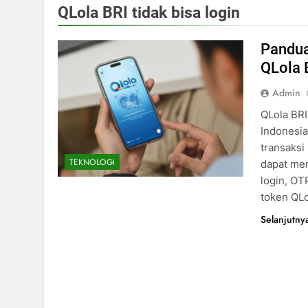
QLola BRI tidak bisa login
Pandua
QLola 
Admin
QLola BRI
Indonesia
transaksi
TEKNOLOGI
dapat men
login, OT
token QLo
Selanjutny