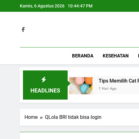
Skip
Kamis, 6 Agustus 2026
10:44:47 PM
to
content
BERANDA
KESEHATAN
 Berbagai Acara Spesial
Tips Memilih Cat Rum
1 Hari Ago
HEADLINES
Home
QLola BRI tidak bisa login