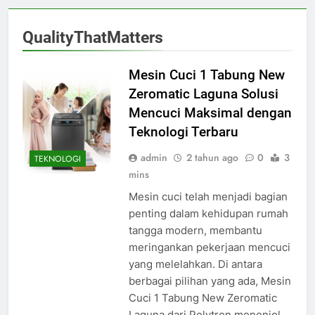
QualityThatMatters
Mesin Cuci 1 Tabung New
Zeromatic Laguna Solusi
Mencuci Maksimal dengan
Teknologi Terbaru
admin
2 tahun ago
0
3
TEKNOLOGI
mins
Mesin cuci telah menjadi bagian
penting dalam kehidupan rumah
tangga modern, membantu
meringankan pekerjaan mencuci
yang melelahkan. Di antara
berbagai pilihan yang ada, Mesin
Cuci 1 Tabung New Zeromatic
Laguna dari Polytron menonjol