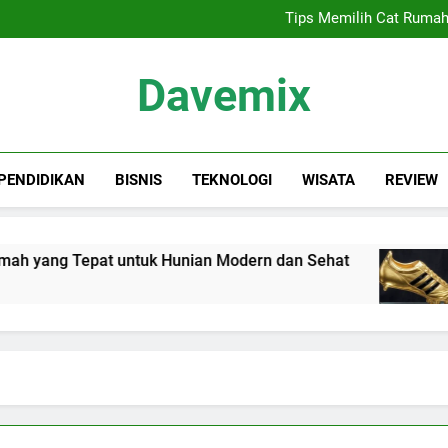
Sewa Proyektor Jakarta, 
Tips Memilih Cat Rumah
Siapa Kandidat
Keindahan Labuan 
Sewa Proyektor Jakarta, 
Davemix
Tips Memilih Cat Rumah
Siapa Kandidat
Keindahan Labuan 
Rangkuman Dave
PENDIDIKAN
BISNIS
TEKNOLOGI
WISATA
REVIEW
 yang Tepat untuk Hunian Modern dan Sehat