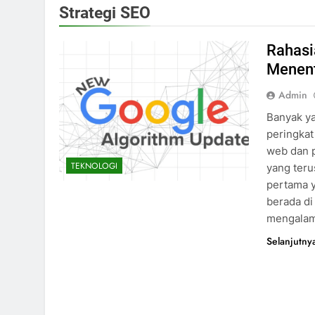
Strategi SEO
Rahasi
Menent
Admin
Banyak y
peringkat
web dan p
TEKNOLOGI
yang ter
pertama y
berada di
mengala
Selanjutny