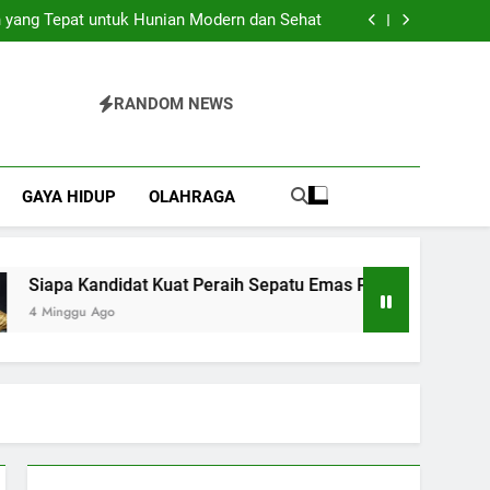
Pilihan Praktis untuk Berbagai Acara Spesial
 yang Tepat untuk Hunian Modern dan Sehat
 Kuat Peraih Sepatu Emas Piala Dunia 2026?
Bajo yang Sulit Dijelaskan dengan Kata-Kata
Pilihan Praktis untuk Berbagai Acara Spesial
 yang Tepat untuk Hunian Modern dan Sehat
RANDOM NEWS
 Kuat Peraih Sepatu Emas Piala Dunia 2026?
Bajo yang Sulit Dijelaskan dengan Kata-Kata
GAYA HIDUP
OLAHRAGA
Siapa Kandidat Kuat Peraih Sepatu Emas Piala Dunia 2026?
4 Minggu Ago