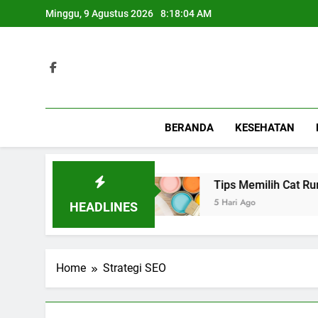
Skip
Minggu, 9 Agustus 2026
8:18:04 AM
to
content
BERANDA
KESEHATAN
rbagai Acara Spesial
Tips Memilih Cat Rumah
5 Hari Ago
HEADLINES
Home
Strategi SEO