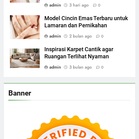
admin
3 hari ago
0
Model Cincin Emas Terbaru untuk
Lamaran dan Pernikahan
admin
2 bulan ago
0
Inspirasi Karpet Cantik agar
Ruangan Terlihat Nyaman
admin
3 bulan ago
0
Banner