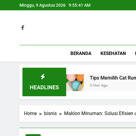
Skip
Minggu, 9 Agustus 2026
9:55:42 AM
to
content
BERANDA
KESEHATAN
Spesial
Tips Memilih Cat Rumah yang Tepat u
5 Hari Ago
HEADLINES
Home
bisnis
Maklon Minuman: Solusi Efisien 