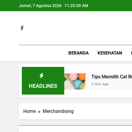
Skip
Jumat, 7 Agustus 2026
11:25:00 AM
to
content
BERANDA
KESEHATAN
Berbagai Acara Spesial
Tips Memilih Cat Rum
3 Hari Ago
HEADLINES
Home
Merchandising