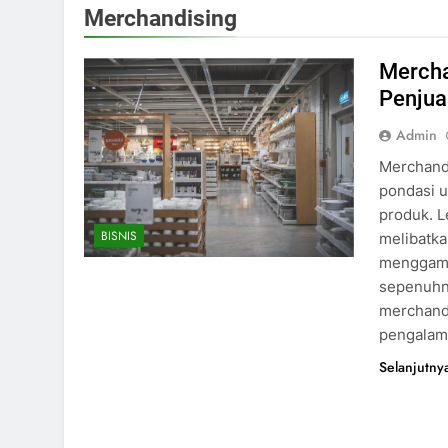
Merchandising
Mercha
Penjua
Admin
Merchandi
pondasi 
produk. L
BISNIS
melibatka
menggamb
sepenuhn
merchand
pengalam
Selanjutny