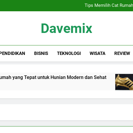
Sewa Proyektor Jakarta, 
Tips Memilih Cat Rumah
Siapa Kandidat
Keindahan Labuan 
Sewa Proyektor Jakarta, 
Davemix
Tips Memilih Cat Rumah
Siapa Kandidat
Keindahan Labuan 
Rangkuman Dave
PENDIDIKAN
BISNIS
TEKNOLOGI
WISATA
REVIEW
ah yang Tepat untuk Hunian Modern dan Sehat